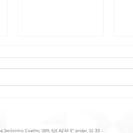
Cuidado Intensivo e
Como
Humanizado: O Impacto da
no O
Prematuridade (Dia Mundial
Vida
da Prematuridade - 17/11)
a Jerônimo Coelho, 389, Ed. ACM 3º andar, Sl. 33