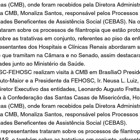
cas (CMB), onde foram recebidos pela Diretora Administr
da CMB, Monaliza Santos, responsável pelos Processos L
dades Beneficentes de Assistência Social (CEBAS). Na o
ataram sobre os processos de filantropia que estão prot
re as tratativas em conjunto, referentes ao piso da en
esentantes dos Hospitais e Clínicas Renais abordaram s
s) que tramitam na Câmara e no Senado, assim destacar
des junto ao Ministério da Saúde. 
SC-FEHOSC realizam visita à CMB em BrasíliaO Presid
to-Maior e a Presidente da FEHOSC, Ir. Neusa L. Luiz,
etor Executivo das entidades, Leonardo Augusto Fretta
a à Confederação das Santas Casas de Misericórdia, Hos
cas (CMB), onde foram recebidos pela Diretora Administr
da CMB, Monaliza Santos, responsável pelos Processos L
dades Beneficentes de Assistência Social (CEBAS).  
representantes trataram sobre os processos de filantrop
S, e também sobre as tratativas em conjunto, referente