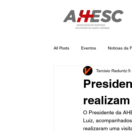
All Posts
Eventos
Notícias da
Tarcisio Raduntz
5 
Notícias
Notícias da AHESC
Preside
realizam
O Presidente da AHE
Luiz, acompanhados 
realizaram uma visit