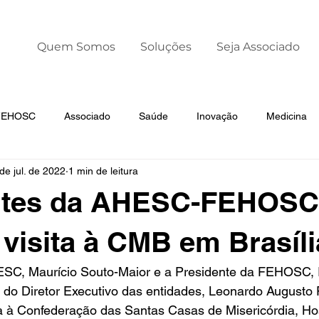
Quem Somos
Soluções
Seja Associado
 FEHOSC
Associado
Saúde
Inovação
Medicina
de jul. de 2022
1 min de leitura
Liderança
Dia Mundial da Prematuridade
ntes da AHESC-FEHOSC
 visita à CMB em Brasíli
SC, Maurício Souto-Maior e a Presidente da FEHOSC, Ir
do Diretor Executivo das entidades, Leonardo Augusto F
a à Confederação das Santas Casas de Misericórdia, Hos