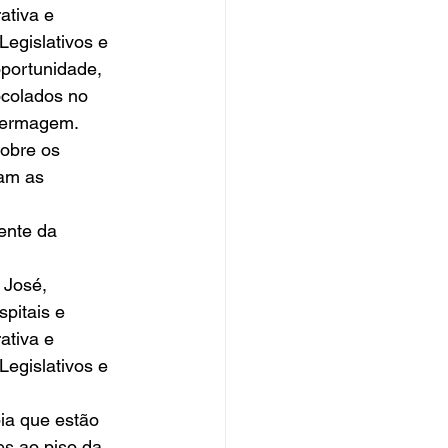
ativa e 
egislativos e 
portunidade, 
ocolados no 
fermagem. 
obre os 
am as 
ente da 
 
 José, 
pitais e 
ativa e 
egislativos e 
ia que estão 
s ao piso da 