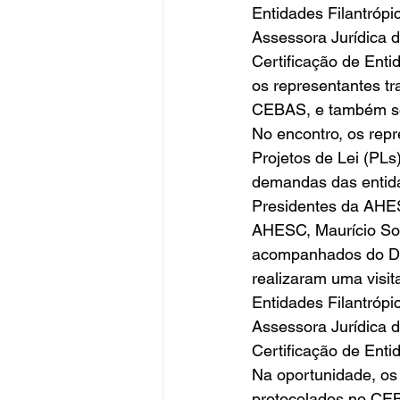
Entidades Filantrópi
Assessora Jurídica 
Certificação de Enti
os representantes tr
CEBAS, e também sob
No encontro, os repr
Projetos de Lei (PL
demandas das entida
Presidentes da AHE
AHESC, Maurício Sou
acompanhados do Dir
realizaram uma visit
Entidades Filantrópi
Assessora Jurídica 
Certificação de Enti
Na oportunidade, os 
protocolados no CEBA