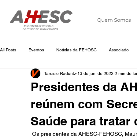
Quem Somos
All Posts
Eventos
Notícias da FEHOSC
Associado
Tarcisio Raduntz
13 de jun. de 2022
2 min de le
Notícias
Notícias da AHESC
Liderança
Dia Mun
Presidentes da 
reúnem com Secre
Saúde para tratar
 Os presidentes da AHESC-FEHOSC, Maurício Souto Maior e Ir. Neusa L. Luiz, juntamente 