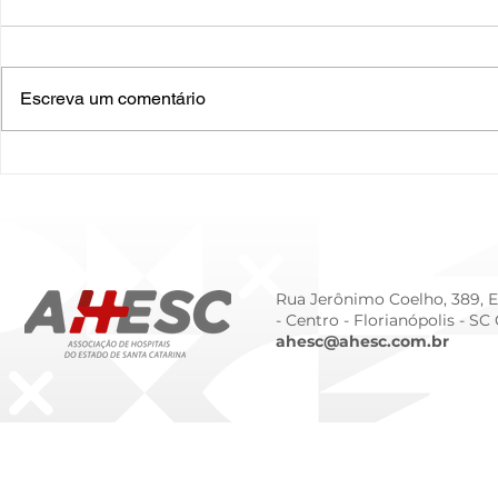
Escreva um comentário
O Hospital do Futuro: 5
Cuidado In
Tendências Tecnológicas e
Humanizado
de Gestão para 2026
Prematurid
da Prematur
Rua Jerônimo Coelho, 389, Ed
- Centro -
Florianópolis - SC
ahesc@ahesc.com.br