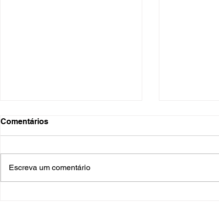
Comentários
Escreva um comentário
O Hospital do Futuro: 5
Cuidado In
Tendências Tecnológicas e
Humanizado
de Gestão para 2026
Prematurid