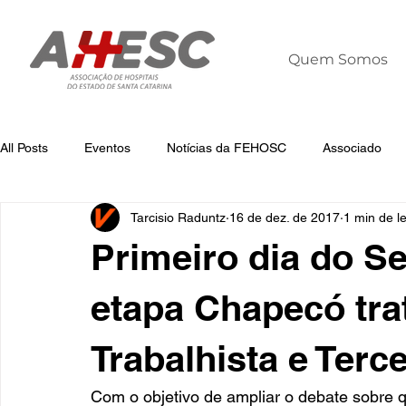
Quem Somos
All Posts
Eventos
Notícias da FEHOSC
Associado
Tarcisio Raduntz
16 de dez. de 2017
1 min de le
Notícias
Notícias da AHESC
Liderança
Dia Mun
Primeiro dia do S
etapa Chapecó tra
Trabalhista e Terc
Com o objetivo de ampliar o debate sobre 