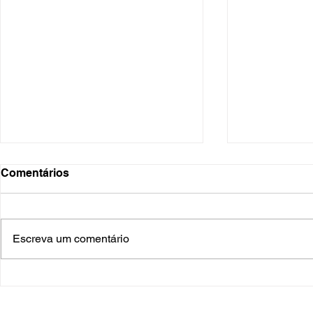
Comentários
Escreva um comentário
O Hospital do Futuro: 5
Cuidado In
Tendências Tecnológicas e
Humanizado
de Gestão para 2026
Prematurid