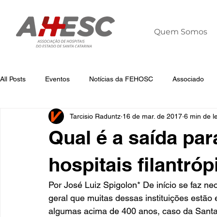
Quem Somos
All Posts
Eventos
Notícias da FEHOSC
Associado
Tarcisio Raduntz
16 de mar. de 2017
6 min de le
Notícias
Notícias da AHESC
Liderança
Dia Mun
Qual é a saída par
hospitais filantró
Por José Luiz Spigolon* De início se faz ne
geral que muitas dessas instituições estão
algumas acima de 400 anos, caso da Santa