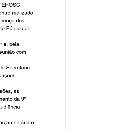
C/FEHOSC 
ntro realizado 
esença dos 
io Público de 
 e, pela 
eunião com 
da Secretaria 
uações 
sões, as 
ento da 9º 
udiência 
orçamentária e 