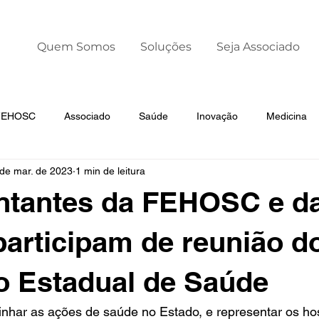
Quem Somos
Soluções
Seja Associado
 FEHOSC
Associado
Saúde
Inovação
Medicina
 de mar. de 2023
1 min de leitura
Liderança
Dia Mundial da Prematuridade
ntantes da FEHOSC e d
articipam de reunião d
o Estadual de Saúde
inhar as ações de saúde no Estado, e representar os hos