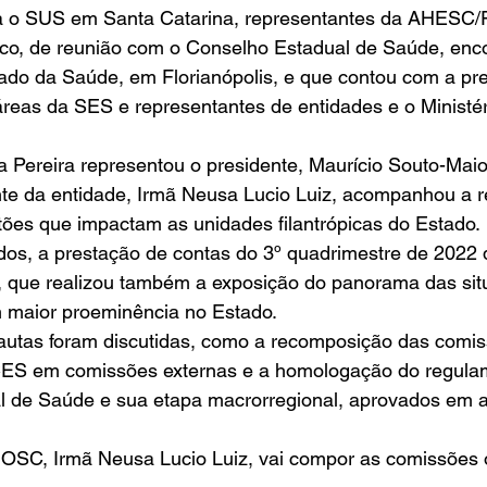
ra o SUS em Santa Catarina, representantes da AHES
uco, de reunião com o Conselho Estadual de Saúde, enco
tado da Saúde, em Florianópolis, e que contou com a pr
reas da SES e representantes de entidades e o Ministér
Pereira representou o presidente, Maurício Souto-Maior
e da entidade, Irmã Neusa Lucio Luiz, acompanhou a r
tões que impactam as unidades filantrópicas do Estado. 
dos, a prestação de contas do 3º quadrimestre de 2022 
 que realizou também a exposição do panorama das sit
 maior proeminência no Estado. 
pautas foram discutidas, como a recomposição das comis
CES em comissões externas e a homologação do regulam
l de Saúde e sua etapa macrorregional, aprovados em a
OSC, Irmã Neusa Lucio Luiz, vai compor as comissões 