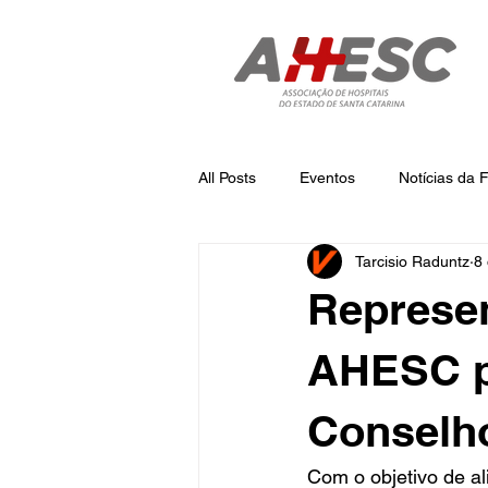
All Posts
Eventos
Notícias da
Tarcisio Raduntz
8
Notícias
Notícias da AHESC
Represe
AHESC p
Conselh
Com o objetivo de al