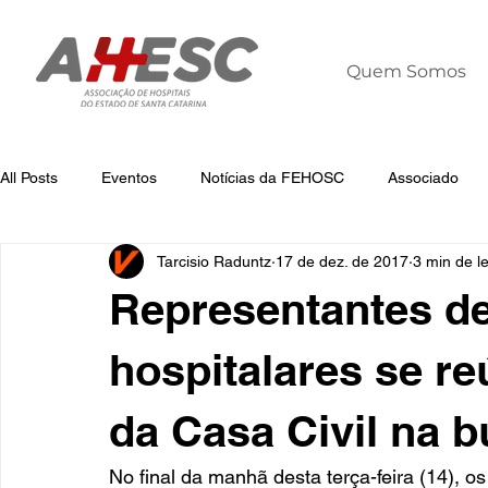
Quem Somos
All Posts
Eventos
Notícias da FEHOSC
Associado
Tarcisio Raduntz
17 de dez. de 2017
3 min de le
Notícias
Notícias da AHESC
Liderança
Dia Mun
Representantes de
hospitalares se r
da Casa Civil na 
No final da manhã desta terça-feira (14), o