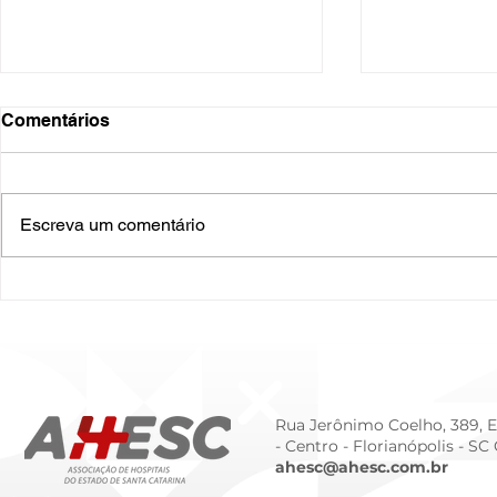
Comentários
Escreva um comentário
O Hospital do Futuro: 5
Cuidado In
Tendências Tecnológicas e
Humanizado
de Gestão para 2026
Prematurid
da Prematur
Rua Jerônimo Coelho, 389, Ed
- Centro -
Florianópolis - SC
ahesc@ahesc.com.br