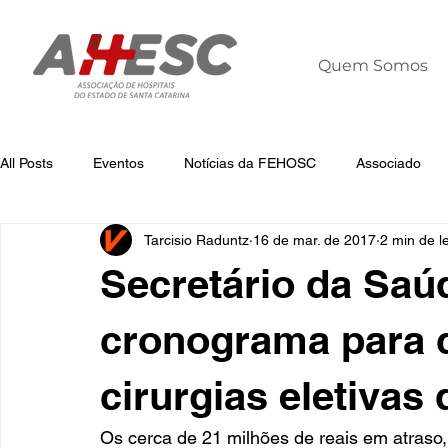
Quem Somos
All Posts
Eventos
Notícias da FEHOSC
Associado
Tarcisio Raduntz
16 de mar. de 2017
2 min de le
Notícias
Notícias da AHESC
Liderança
Dia Mun
Secretário da Saú
cronograma para q
cirurgias eletivas
Os cerca de 21 milhões de reais em atraso,