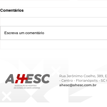
Comentários
Escreva um comentário
O Hospital do Futuro: 5
Cuidado In
Tendências Tecnológicas e
Humanizado
de Gestão para 2026
Prematurid
da Prematur
Rua Jerônimo Coelho, 389, Ed
- Centro -
Florianópolis - SC
ahesc@ahesc.com.br