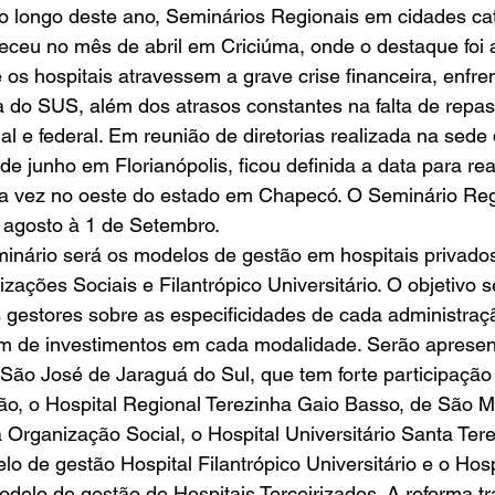
 longo deste ano, Seminários Regionais em cidades cat
eceu no mês de abril em Criciúma, onde o destaque foi 
e os hospitais atravessem a grave crise financeira, enfre
 do SUS, além dos atrasos constantes na falta de repas
l e federal. Em reunião de diretorias realizada na sede
 de junho em Florianópolis, ficou definida a data para re
ta vez no oeste do estado em Chapecó. O Seminário Reg
 agosto à 1 de Setembro. 
inário será os modelos de gestão em hospitais privados
zações Sociais e Filantrópico Universitário. O objetivo s
 gestores sobre as especificidades de cada administraç
 de investimentos em cada modalidade. Serão apresen
 São José de Jaraguá do Sul, que tem forte participação
ão, o Hospital Regional Terezinha Gaio Basso, de São M
rganização Social, o Hospital Universitário Santa Tere
 de gestão Hospital Filantrópico Universitário e o Hosp
elo de gestão de Hospitais Terceirizados. A reforma tra