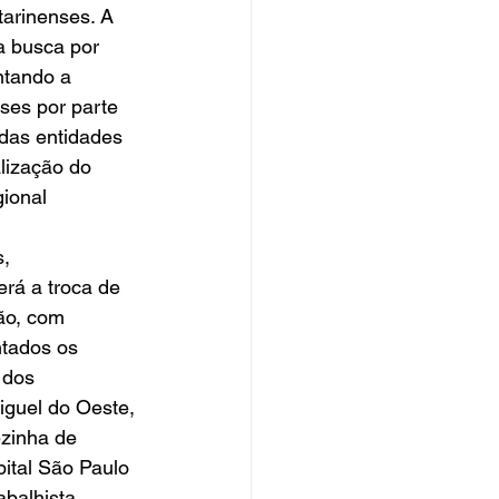
arinenses. A 
a busca por 
ntando a 
ses por parte 
 das entidades 
alização do 
ional 
, 
erá a troca de 
ão, com 
tados os 
 dos 
iguel do Oeste, 
zinha de 
ital São Paulo 
balhista 