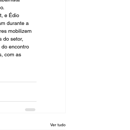
o. 
, e Édio 
am durante a 
res mobilizem 
 do setor, 
 do encontro 
s, com as 
Ver tudo