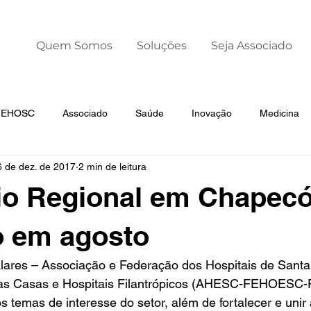
Quem Somos
Soluções
Seja Associado
 FEHOSC
Associado
Saúde
Inovação
Medicina
6 de dez. de 2017
2 min de leitura
Liderança
Dia Mundial da Prematuridade
io Regional em Chapecó
o em agosto
alares – Associação e Federação dos Hospitais de Santa
as Casas e Hospitais Filantrópicos (AHESC-FEHOESC
s temas de interesse do setor, além de fortalecer e unir 