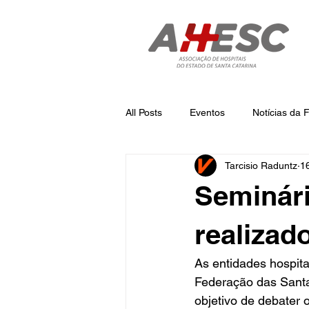
All Posts
Eventos
Notícias da
Tarcisio Raduntz
1
Notícias
Notícias da AHESC
Seminár
realizad
As entidades hospit
Federação das Sant
objetivo de debater o