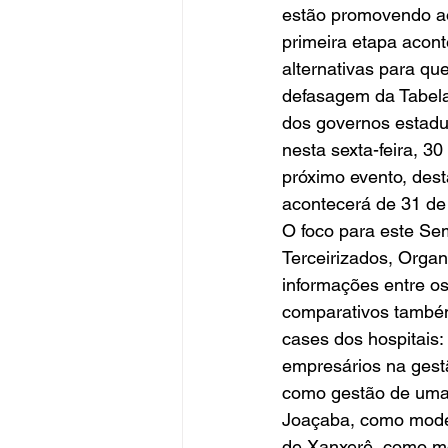
estão promovendo ao
primeira etapa acont
alternativas para qu
defasagem da Tabela
dos governos estadua
nesta sexta-feira, 30
próximo evento, des
acontecerá de 31 de
O foco para este Sem
Terceirizados, Organi
informações entre os
comparativos também
cases dos hospitais:
empresários na gest
como gestão de uma O
Joaçaba, como modelo
de Xanxerê, como mod