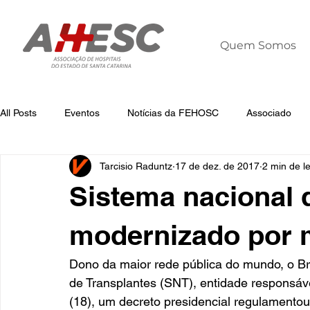
Quem Somos
All Posts
Eventos
Notícias da FEHOSC
Associado
Tarcisio Raduntz
17 de dez. de 2017
2 min de le
Notícias
Notícias da AHESC
Liderança
Dia Mun
Sistema nacional 
modernizado por 
Dono da maior rede pública do mundo, o Br
de Transplantes (SNT), entidade responsáve
(18), um decreto presidencial regulamentou