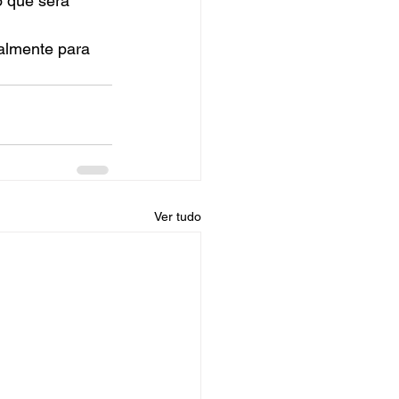
o que será 
almente para 
Ver tudo