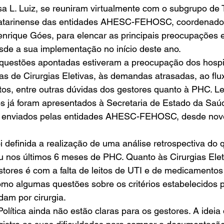
a L. Luiz, se reuniram virtualmente com o subgrupo de 
 Catarinense das entidades AHESC-FEHOSC, coordenado
Henrique Góes, para elencar as principais preocupações 
de a sua implementação no início deste ano. 
s questões apontadas estiveram a preocupação dos hospi
s de Cirurgias Eletivas, às demandas atrasadas, ao flu
tos, entre outras dúvidas dos gestores quanto à PHC. 
os já foram apresentados à Secretaria de Estado da Saú
ios enviados pelas entidades AHESC-FEHOSC, desde nov
oi definida a realização de uma análise retrospectiva do 
 nos últimos 6 meses de PHC. Quanto às Cirurgias Eleti
tores é com a falta de leitos de UTI e de medicamentos
o algumas questões sobre os critérios estabelecidos pa
am por cirurgia. 
olítica ainda não estão claras para os gestores. A ideia