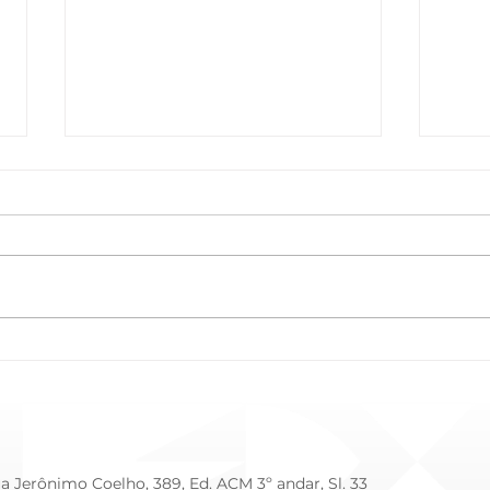
Cuidado Intensivo e
Como
Humanizado: O Impacto da
no O
Prematuridade (Dia Mundial
Vida
da Prematuridade - 17/11)
a Jerônimo Coelho, 389, Ed. ACM 3º andar, Sl. 33