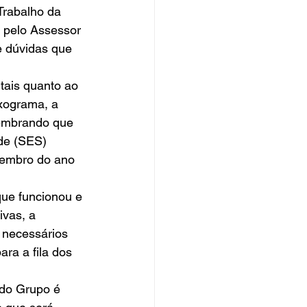
Trabalho da 
 pelo Assessor 
e dúvidas que 
tais quanto ao 
xograma, a 
Lembrando que 
de (SES) 
embro do ano 
que funcionou e 
vas, a 
 necessários 
ra a fila dos 
 do Grupo é 