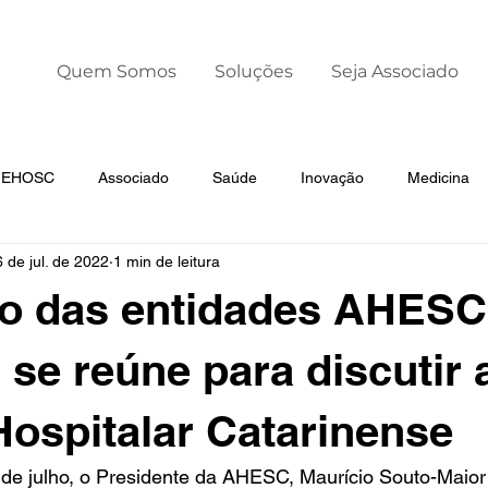
Quem Somos
Soluções
Seja Associado
 FEHOSC
Associado
Saúde
Inovação
Medicina
 de jul. de 2022
1 min de leitura
Liderança
Dia Mundial da Prematuridade
o das entidades AHESC
e reúne para discutir 
 Hospitalar Catarinense
6 de julho, o Presidente da AHESC, Maurício Souto-Maior