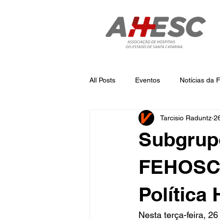
All Posts
Eventos
Notícias da
Tarcisio Raduntz
26
Notícias
Notícias da AHESC
Subgrup
FEHOSC s
Política
Nesta terça-feira, 2