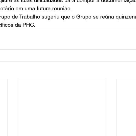
gistre as suas dificuldades para compor a documentaçã
tário em uma futura reunião. 
upo de Trabalho sugeriu que o Grupo se reúna quinzen
cíficos da PHC.