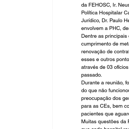
da FEHOSC, Ir. Neus
Política Hospitalar
Jurídico, Dr. Paulo 
envolvem a PHC, des
Dentre as principai
cumprimento de meta
renovação de contra
esses e outros pont
através de 03 ofíc
passado. 
Durante a reunião, f
do que não funcionou
preocupação dos ges
para as CEs, bem com
pacientes que aguard
Muitas questões da P