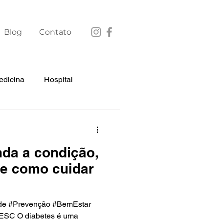
Blog
Contato
edicina
Hospital
uridade
nda a condição,
 e como cuidar
de #Prevenção #BemEstar
SC O diabetes é uma