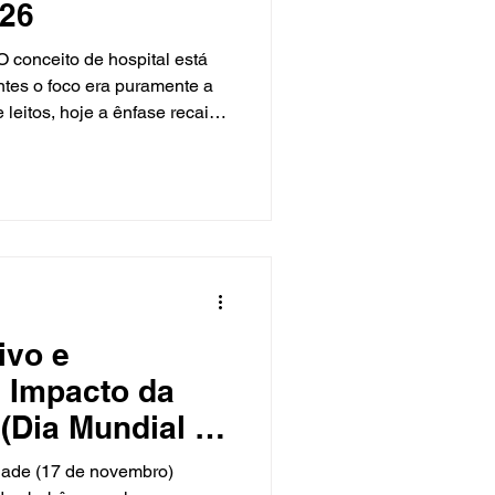
026
conceito de hospital está
tes o foco era puramente a
 leitos, hoje a ênfase recai
cisão diagnóstica e a
a os gestores de Santa
 não é um exercício de
cia de mercado. A Associação
arina (AHESC) monitora
 globais para trazer ao
ivo e
 Impacto da
(Dia Mundial da
- 17/11)
dade (17 de novembro)