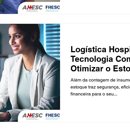
gestão moderna entende que
poderosa. A Inteligência Artif
uma realidade em exames de
Logística Hospi
Tecnologia Com
Otimizar o Est
Vidas
Além da contagem de insumos
estoque traz segurança, efic
financeira para o seu...