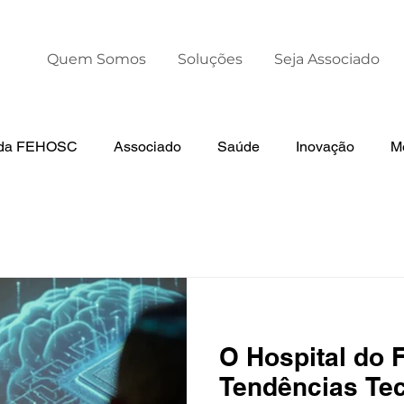
Quem Somos
Soluções
Seja Associado
s da FEHOSC
Associado
Saúde
Inovação
M
otícias da AHESC
Liderança
Dia Mundial da Premat
O Hospital do F
Tendências Tec