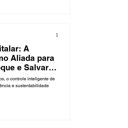
 a tecnologia é uma aliada
icial (IA), por exemplo, já é
 imagem. Algoritmos de IA
talar: A
o Aliada para
oque e Salvar
, o controle inteligente de
iência e sustentabilidade