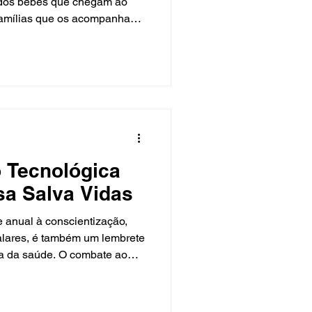
 dos bebês que chegam ao
famílias que os acompanham.
de Santa Catarina, que
UTIs Neonatais mais
uma aliança entre alta
 sobrevivência e o
ê prematuro dependem
 cuidado intensivo. Isso
nta, com
 Tecnológica
sa Salva Vidas
 anual à conscientização,
alares, é também um lembrete
a da saúde. O combate ao
a diretamente de uma gestão
logia e eficiência,
prevenção e tratamento. A