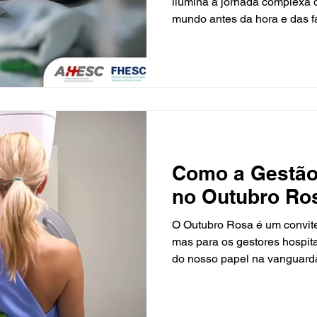
ilumina a jornada complexa
mundo antes da hora e das 
Nos hospitais filantrópicos 
frequentemente abrigam as 
especializadas, o cuidado é 
tecnologia e humanização. A
desenvolvimento de um beb
diretamente da excelência do
envolve equipamentos de po
Como a Gestão
no Outubro Ro
O Outubro Rosa é um convite
mas para os gestores hospit
do nosso papel na vanguard
câncer de mama se benefici
estratégica que integra tecno
transformando a jornada de 