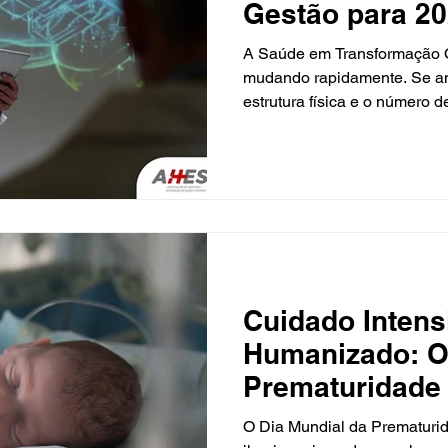
Gestão para 2
A Saúde em Transformação O 
mudando rapidamente. Se an
estrutura física e o número de
sobre a conectividade, a pre
experiência do paciente. Par
Catarina, olhar para o futuro
futurologia, mas uma exigên
dos Hospitais de Santa Cat
constantemente as inovações
estado
Cuidado Intens
Humanizado: O
Prematuridade 
Prematuridade 
O Dia Mundial da Prematuri