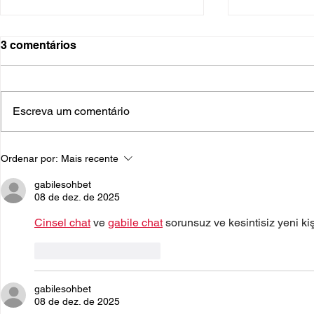
3 comentários
Escreva um comentário
Logística Hospitalar: A
O Futuro d
Ordenar por:
Mais recente
Tecnologia Como Aliada
Hospitalar 
para Otimizar o Estoque e
Tendências
gabilesohbet
Salvar Vidas
que Transf
08 de dez. de 2025
em 2025
Cinsel chat
 ve 
gabile chat
 sorunsuz ve kesintisiz yeni ki
Curtir
Responder
gabilesohbet
08 de dez. de 2025