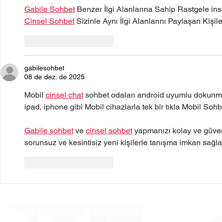
Gabile Sohbet
 Benzer İlgi Alanlarına Sahip Rastgele in
Cinsel Sohbet
 Sizinle Aynı İlgi Alanlarını Paylaşan Kişil
Curtir
Responder
gabilesohbet
08 de dez. de 2025
Mobil 
cinsel chat
 sohbet odaları android uyumlu dokunmatik
ipad, iphone gibi Mobil cihazlarla tek bir tıkla Mobil Sohbe
Gabile sohbet
 ve 
cinsel sohbet
 yapmanızı kolay ve güvenl
sorunsuz ve kesintisiz yeni kişilerle tanışma imkan sağla
Curtir
Responder