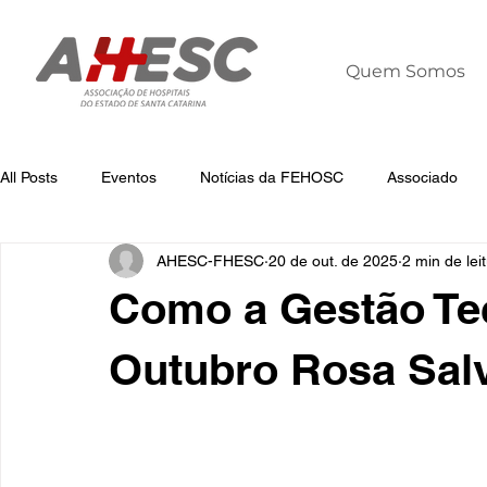
Quem Somos
All Posts
Eventos
Notícias da FEHOSC
Associado
AHESC-FHESC
20 de out. de 2025
2 min de lei
Notícias
Notícias da AHESC
Liderança
Dia Mun
Como a Gestão Te
Outubro Rosa Sal