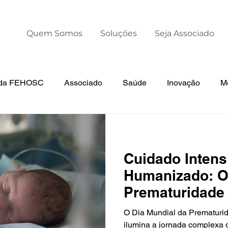
Quem Somos
Soluções
Seja Associado
s da FEHOSC
Associado
Saúde
Inovação
M
otícias da AHESC
Liderança
Dia Mundial da Premat
Cuidado Intens
Humanizado: O
Prematuridade 
Prematuridade 
O Dia Mundial da Prematuri
ilumina a jornada complexa