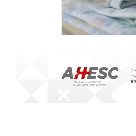
Ru
- 
ah