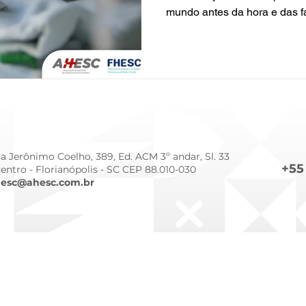
mundo antes da hora e das 
Nos hospitais filantrópicos 
frequentemente abrigam as 
especializadas, o cuidado é 
tecnologia e humanização. A
desenvolvimento de um beb
diretamente da excelência do
envolve equipamentos de po
a Jerônimo Coelho, 389, Ed. ACM 3º andar, Sl. 33
+55
Centro -
Florianópolis - SC CEP 88.010-030
esc@ahesc.com.br