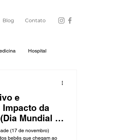
Blog
Contato
edicina
Hospital
uridade
ivo e
 Impacto da
(Dia Mundial da
- 17/11)
dade (17 de novembro)
 dos bebês que chegam ao