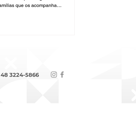
famílias que os acompanham.
de Santa Catarina, que
UTIs Neonatais mais
uma aliança entre alta
 sobrevivência e o
ê prematuro dependem
 cuidado intensivo. Isso
nta, com
 48 3224-5866