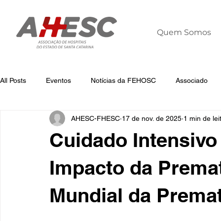
Quem Somos
All Posts
Eventos
Notícias da FEHOSC
Associado
AHESC-FHESC
17 de nov. de 2025
1 min de lei
Notícias
Notícias da AHESC
Liderança
Dia Mun
Cuidado Intensivo
Impacto da Premat
Mundial da Premat