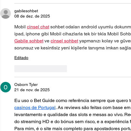
gabilesohbet
08 de dez. de 2025
Mobil 
cinsel chat
 sohbet odaları android uyumlu dokunmatik
ipad, iphone gibi Mobil cihazlarla tek bir tıkla Mobil Sohbe
Gabile sohbet
 ve 
cinsel sohbet
 yapmanızı kolay ve güvenl
sorunsuz ve kesintisiz yeni kişilerle tanışma imkan sağla
Editado
Curtir
Responder
Osborn Tyler
21 de nov. de 2025
Eu uso o Bet Guide como referência sempre que quero t
casinos de Portugal
. As reviews são feitas com base em t
levantamento e qualidade das slots e mesas ao vivo. Re
do streaming HD e do bónus sem risco, e a experiência 
Para mim, é o site mais completo para apostadores port