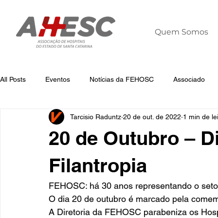
Quem Somos
All Posts
Eventos
Notícias da FEHOSC
Associado
Tarcisio Raduntz
20 de out. de 2022
1 min de le
Notícias
Notícias da AHESC
Liderança
Dia Mun
20 de Outubro – D
Filantropia
FEHOSC: há 30 anos representando o setor
O dia 20 de outubro é marcado pela comemo
A Diretoria da FEHOSC parabeniza os Hospit