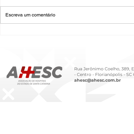
Escreva um comentário
O Hospital do Futuro: 5
Cuidado In
Tendências Tecnológicas e
Humanizado
de Gestão para 2026
Prematurid
da Prematur
Rua Jerônimo Coelho, 389, Ed
- Centro -
Florianópolis - SC
ahesc@ahesc.com.br