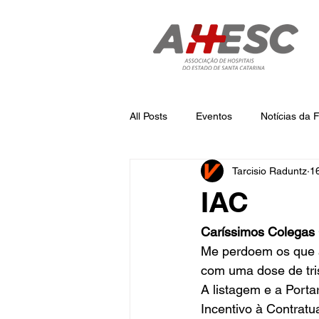
All Posts
Eventos
Notícias da
Tarcisio Raduntz
1
Notícias
Notícias da AHESC
IAC
Caríssimos Colegas 
Me perdoem os que 
com uma dose de tris
A listagem e a Port
Incentivo à Contratu