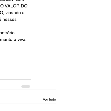
RE O VALOR DO 
 visando a 
é nesses 
trário, 
 manterá viva 
Ver tudo