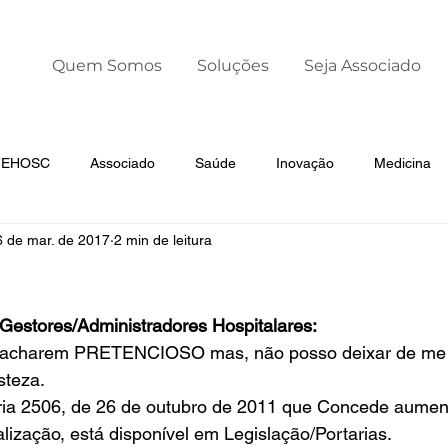
Quem Somos
Soluções
Seja Associado
 FEHOSC
Associado
Saúde
Inovação
Medicina
6 de mar. de 2017
2 min de leitura
Liderança
Dia Mundial da Prematuridade
Gestores/Administradores Hospitalares:
acharem PRETENCIOSO mas, não posso deixar de me m
teza. 
aria 2506, de 26 de outubro de 2011 que Concede aument
alização, está disponível em Legislação/Portarias. 