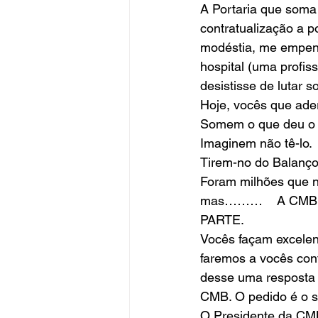
A Portaria que soma
contratualização a 
modéstia, me empen
hospital (uma profi
desistisse de lutar 
Hoje, vocês que ader
Somem o que deu o I
Imaginem não tê-lo. 
Tirem-no do Balanço
Foram milhões que nã
mas………    A CMB
PARTE. 
Vocês façam excelen
faremos a vocês con
desse uma resposta 
CMB. O pedido é o s
O Presidente da CMB