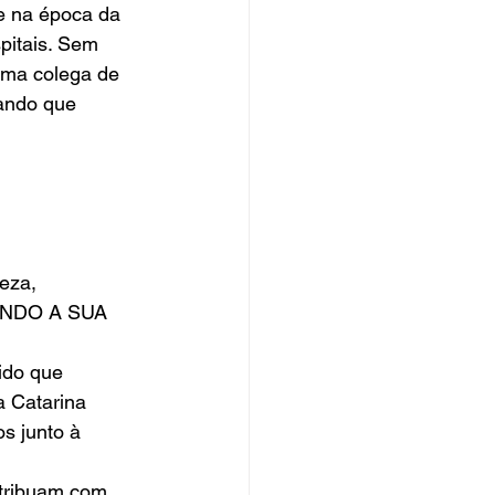
e na época da 
pitais. Sem 
ma colega de 
ando que 
eza, 
NDO A SUA 
ido que 
 Catarina 
s junto à 
ntribuam com 