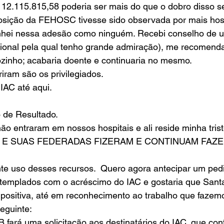
 12.115.815,58 poderia ser mais do que o dobro disso s
posição da FEHOSC tivesse sido observada por mais hos
hei nessa adesão como ninguém. Recebi conselho de u
ssional pela qual tenho grande admiração), me recomend
sozinho; acabaria doente e continuaria no mesmo. 
iram são os privilegiados. 
AC até aqui.
 de Resultado.
o entraram em nossos hospitais e ali reside minha trist
 E SUAS FEDERADAS FIZERAM E CONTINUAM FAZE
te uso desses recursos.  Quero agora antecipar um ped
templados com o acréscimo do IAC e gostaria que Santa
positiva, até em reconhecimento ao trabalho que fazemo
eguinte:
 fará uma solicitação aos destinatários do IAC, que co