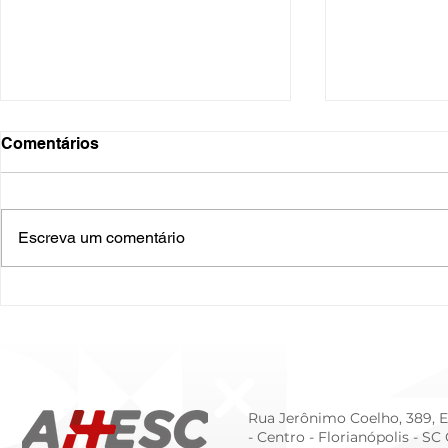
Comentários
Escreva um comentário
O Hospital do Futuro: 5
Cuidado In
Tendências Tecnológicas e
Humanizado
de Gestão para 2026
Prematurid
da Prematur
Rua Jerônimo Coelho, 389, Ed
- Centro -
Florianópolis - SC