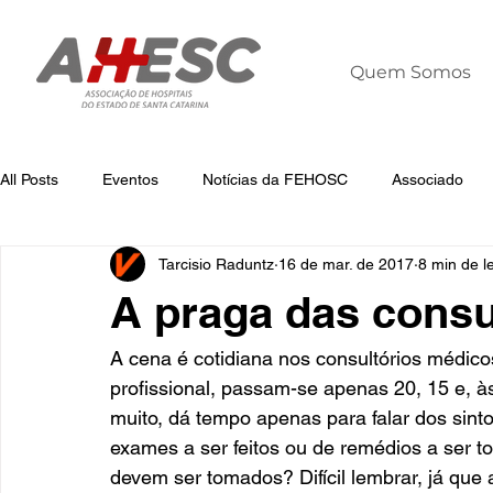
Quem Somos
All Posts
Eventos
Notícias da FEHOSC
Associado
Tarcisio Raduntz
16 de mar. de 2017
8 min de le
Notícias
Notícias da AHESC
Liderança
Dia Mun
A praga das consul
A cena é cotidiana nos consultórios médicos
profissional, passam-se apenas 20, 15 e, à
muito, dá tempo apenas para falar dos sin
exames a ser feitos ou de remédios a ser
devem ser tomados? Difícil lembrar, já que