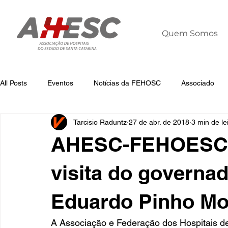
Quem Somos
All Posts
Eventos
Notícias da FEHOSC
Associado
Tarcisio Raduntz
27 de abr. de 2018
3 min de le
Notícias
Notícias da AHESC
Liderança
Dia Mun
AHESC-FEHOESC
visita do governa
Eduardo Pinho Mo
A Associação e Federação dos Hospitais d