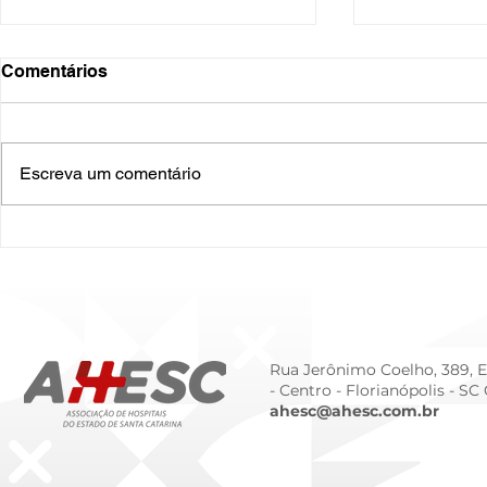
Comentários
Escreva um comentário
O Hospital do Futuro: 5
Cuidado In
Tendências Tecnológicas e
Humanizado
de Gestão para 2026
Prematurid
da Prematur
Rua Jerônimo Coelho, 389, Ed
- Centro -
Florianópolis - SC
ahesc@ahesc.com.br