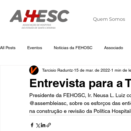
Quem Somos
All Posts
Eventos
Notícias da FEHOSC
Associado
Tarcisio Raduntz
15 de mar. de 2022
1 min de le
Notícias
Notícias da AHESC
Liderança
Dia Mun
Entrevista para a
Presidente da FEHOSC, Ir. Neusa L. Luiz c
@assembleiasc, sobre os esforços das enti
na construção e revisão da Política Hospita