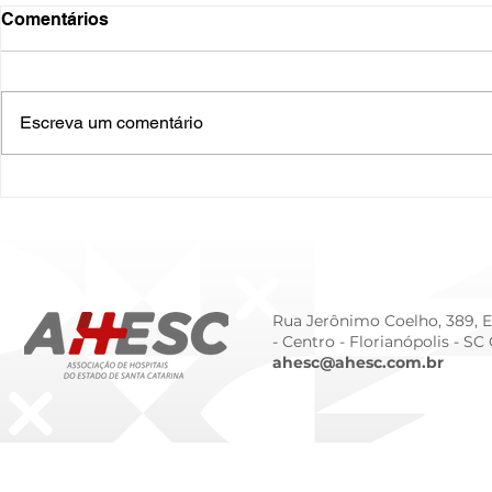
Comentários
Escreva um comentário
O Hospital do Futuro: 5
Cuidado In
Tendências Tecnológicas e
Humanizado
de Gestão para 2026
Prematurid
da Prematur
Rua Jerônimo Coelho, 389, Ed
- Centro -
Florianópolis - SC
ahesc@ahesc.com.br