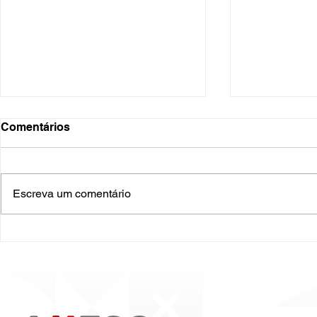
Comentários
Escreva um comentário
O Hospital do Futuro: 5
Cuidado In
Tendências Tecnológicas e
Humanizado
de Gestão para 2026
Prematurid
da Prematur