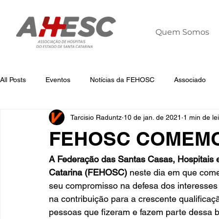
Quem Somos
All Posts
Eventos
Notícias da FEHOSC
Associado
Tarcisio Raduntz
10 de jan. de 2021
1 min de le
Notícias
Notícias da AHESC
Liderança
Dia Mun
FEHOSC COMEMO
A Federação das Santas Casas, Hospitais e
Catarina (FEHOSC)
 neste dia em que com
seu compromisso na defesa dos interesses d
na contribuição para a crescente qualifica
pessoas que fizeram e fazem parte dessa bo