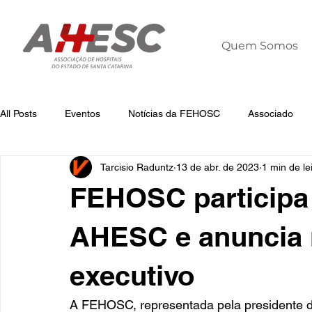
Quem Somos
All Posts
Eventos
Notícias da FEHOSC
Associado
Tarcisio Raduntz
13 de abr. de 2023
1 min de le
Notícias
Notícias da AHESC
Liderança
Dia Mun
FEHOSC participa
AHESC e anuncia n
executivo
A FEHOSC, representada pela presidente da