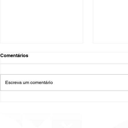
Comentários
Escreva um comentário
O Hospital do Futuro: 5
Cuidado In
Tendências Tecnológicas e
Humanizado
de Gestão para 2026
Prematurid
da Prematur