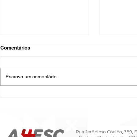
Comentários
Escreva um comentário
O Hospital do Futuro: 5
Cuidado In
Tendências Tecnológicas e
Humanizado
de Gestão para 2026
Prematurid
da Prematur
Rua Jerônimo Coelho, 389, Ed