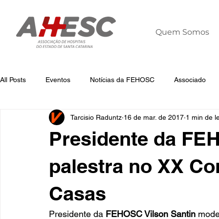
Quem Somos
All Posts
Eventos
Notícias da FEHOSC
Associado
Tarcisio Raduntz
16 de mar. de 2017
1 min de le
Notícias
Notícias da AHESC
Liderança
Dia Mun
Presidente da F
palestra no XX Co
Casas
Presidente da 
FEHOSC Vilson Santin
 mode