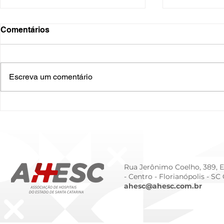
Comentários
Escreva um comentário
O Hospital do Futuro: 5
Cuidado In
Tendências Tecnológicas e
Humanizado
de Gestão para 2026
Prematurid
da Prematur
Rua Jerônimo Coelho, 389, Ed
- Centro -
Florianópolis - SC
ahesc@ahesc.com.br