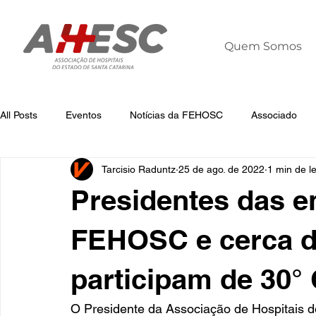
Quem Somos
All Posts
Eventos
Notícias da FEHOSC
Associado
Tarcisio Raduntz
25 de ago. de 2022
1 min de le
Notícias
Notícias da AHESC
Liderança
Dia Mun
Presidentes das 
FEHOSC e cerca d
participam de 30°
O Presidente da Associação de Hospitais d