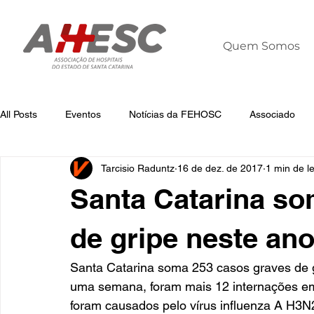
Quem Somos
All Posts
Eventos
Notícias da FEHOSC
Associado
Tarcisio Raduntz
16 de dez. de 2017
1 min de le
Notícias
Notícias da AHESC
Liderança
Dia Mun
Santa Catarina so
de gripe neste an
Santa Catarina soma 253 casos graves de gr
uma semana, foram mais 12 internações em
foram causados pelo vírus influenza A H3N