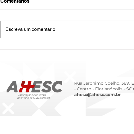
Comentários
Escreva um comentário
O Hospital do Futuro: 5
Cuidado In
Tendências Tecnológicas e
Humanizado
de Gestão para 2026
Prematurid
da Prematur
Rua Jerônimo Coelho, 389, Ed
- Centro -
Florianópolis - SC
ahesc@ahesc.com.br