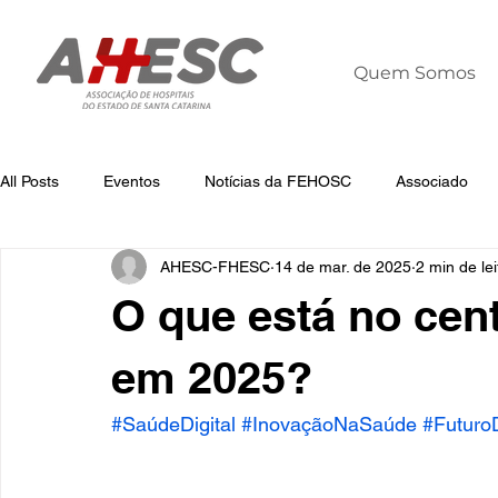
Quem Somos
All Posts
Eventos
Notícias da FEHOSC
Associado
AHESC-FHESC
14 de mar. de 2025
2 min de lei
Notícias
Notícias da AHESC
Liderança
Dia Mun
O que está no cent
em 2025?
#SaúdeDigital
#InovaçãoNaSaúde
#Futuro