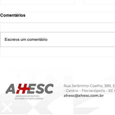
Comentários
Escreva um comentário
O Hospital do Futuro: 5
Como a Ges
Tendências Tecnológicas e
no Outubro
de Gestão para 2026
Vidas
Rua Jerônimo Coelho, 389, Ed
- Centro -
Florianópolis - SC
ahesc@ahesc.com.br